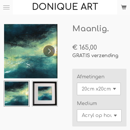
DONIQUE ART
Ga
direct
naar
Maanlig.
de
hoofdinhoud
€ 165,00
GRATIS verzending
Afmetingen
Medium