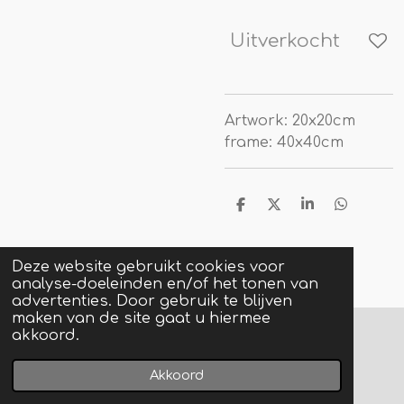
Uitverkocht
Artwork: 20x20cm
frame: 40x40cm
D
D
S
D
e
e
h
e
l
e
a
l
e
l
r
e
Deze website gebruikt cookies voor
n
e
n
analyse-doeleinden en/of het tonen van
advertenties. Door gebruik te blijven
maken van de site gaat u hiermee
akkoord.
© 2022 - 2026 doniqueart
Powered by
JouwWeb
Akkoord