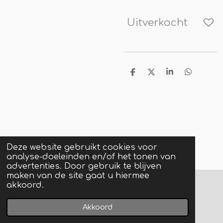
Uitverkocht
D
D
S
D
e
e
h
e
l
e
a
l
e
l
r
e
n
e
n
Deze website gebruikt cookies voor
analyse-doeleinden en/of het tonen van
advertenties. Door gebruik te blijven
maken van de site gaat u hiermee
akkoord.
© 2022 - 2026 doniqueart
Powered by
JouwWeb
Akkoord