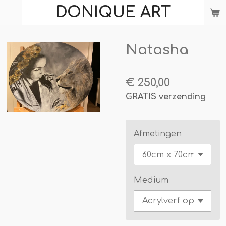
DONIQUE ART
Ga
direct
naar
Natasha
de
hoofdinhoud
€ 250,00
GRATIS verzending
Afmetingen
Medium